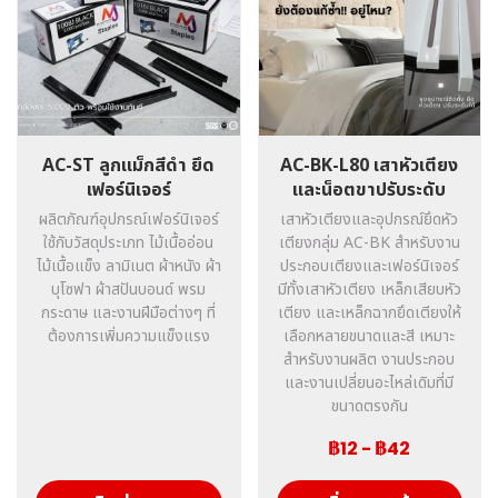
AC-ST ลูกแม็กสีดำ ยึด
AC-BK-L80 เสาหัวเตียง
เฟอร์นิเจอร์
และน็อตขาปรับระดับ
ผลิตภัณฑ์อุปกรณ์เฟอร์นิเจอร์
เสาหัวเตียงและอุปกรณ์ยึดหัว
ใช้กับวัสดุประเภท ไม้เนื้ออ่อน
เตียงกลุ่ม AC-BK สำหรับงาน
ไม้เนื้อแข็ง ลามิเนต ผ้าหนัง ผ้า
ประกอบเตียงและเฟอร์นิเจอร์
บุโซฟา ผ้าสปันบอนด์ พรม
มีทั้งเสาหัวเตียง เหล็กเสียบหัว
กระดาษ และงานฝีมือต่างๆ ที่
เตียง และเหล็กฉากยึดเตียงให้
ต้องการเพิ่มความแข็งแรง
เลือกหลายขนาดและสี เหมาะ
สำหรับงานผลิต งานประกอบ
และงานเปลี่ยนอะไหล่เดิมที่มี
ขนาดตรงกัน
฿12
-
฿42