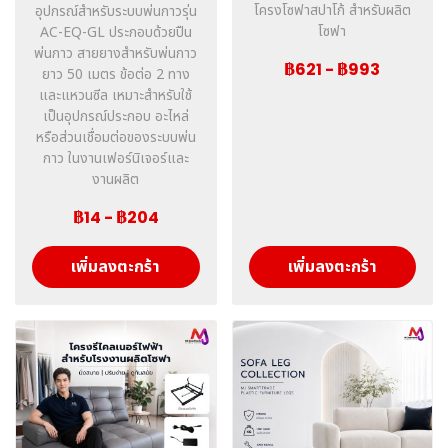
โครงโซฟาสปาโก้ สำหรับผลิต
อุปกรณ์สำหรับระบบพ่นกาวรุ่น
โซฟา
AC-EQ-GL ประกอบด้วยปืน
พ่นกาว สายยางสำหรับพ่นกาว
฿621
-
฿993
ยาว 50 เมตร ข้อต่อ 2 ทาง
และแหวนซีล เหมาะสำหรับใช้
เป็นอุปกรณ์ประกอบ อะไหล่
หรือส่วนเชื่อมต่อของระบบพ่น
กาว ในงานเฟอร์นิเจอร์และ
งานผลิต
฿14
-
฿204
เพิ่มลงตะกร้า
เพิ่มลงตะกร้า