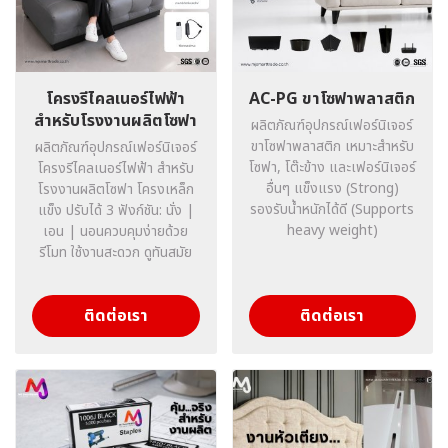
โครงรีไคลเนอร์ไฟฟ้า
AC-PG ขาโซฟาพลาสติก
สำหรับโรงงานผลิตโซฟา
ผลิตภัณฑ์อุปกรณ์เฟอร์นิเจอร์
ขาโซฟาพลาสติก เหมาะสำหรับ
ผลิตภัณฑ์อุปกรณ์เฟอร์นิเจอร์
โซฟา, โต๊ะข้าง และเฟอร์นิเจอร์
โครงรีไคลเนอร์ไฟฟ้า สำหรับ
อื่นๆ แข็งแรง (Strong)
โรงงานผลิตโซฟา โครงเหล็ก
รองรับน้ำหนักได้ดี (Supports
แข็ง ปรับได้ 3 ฟังก์ชัน: นั่ง |
heavy weight)
เอน | นอนควบคุมง่ายด้วย
รีโมท ใช้งานสะดวก ดูทันสมัย
ติดต่อเรา
ติดต่อเรา