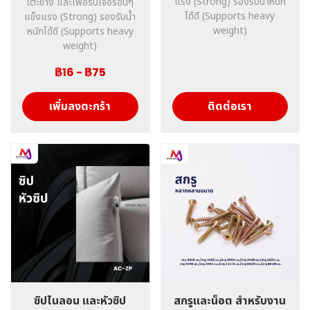
แรง (Strong) รองรับน้ำหนัก
โต๊ะข้าง และเฟอร์นิเจอร์อื่นๆ
ได้ดี (Supports heavy
แข็งแรง (Strong) รองรับน้ำ
weight)
หนักได้ดี (Supports heavy
weight)
฿16
-
฿75
เพิ่มลงตะกร้า
ติดต่อเรา
ซิปไนลอน และหัวซิป
สกรูและน็อต สำหรับงาน