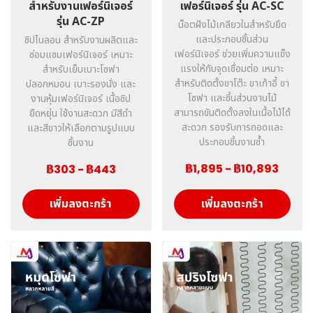
สำหรับงานเฟอร์นิเจอร์
เฟอร์นิเจอร์ รุ่น AC-SC
รุ่น AC-ZP
น็อตฝังไม้เกลียวในสำหรับยึด
และประกอบชิ้นส่วน
ซิปไนลอน สำหรับงานผลิตและ
เฟอร์นิเจอร์ ช่วยเพิ่มความแข็ง
ซ่อมแซมเฟอร์นิเจอร์ เหมาะ
แรงให้กับจุดเชื่อมต่อ เหมาะ
สำหรับเย็บเบาะโซฟา
สำหรับติดตั้งขาโต๊ะ ขาเก้าอี้ ขา
ปลอกหมอน เบาะรองนั่ง และ
โซฟา และชิ้นส่วนงานไม้
งานหุ้มเฟอร์นิเจอร์ เนื้อซิป
สามารถขันติดตั้งลงในเนื้อไม้ได้
ยืดหยุ่น ใช้งานสะดวก มีสีดำ
สะดวก รองรับการถอดและ
และสีขาวให้เลือกตามรูปแบบ
ประกอบชิ้นงานซ้ำ
ชิ้นงาน
฿1,895
-
฿10,893
฿303
-
฿443
เพิ่มลงตะกร้า
เพิ่มลงตะกร้า