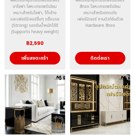
ผลิตภัณฑ์อุปกรณ์เฟอร์นิเจอร์
ผลิตภัณฑ์อุปกรณ์เฟอร์นิเจอร์
ขาโซฟา โลหะเกรดพรีเมียม
สีทอง โลหะเกรดพรีเมียม
เหมาะสำหรับโซฟา, โต๊ะข้าง
เหมาะสำหรับตกแต่ง
และเฟอร์นิเจอร์อื่นๆ แข็งแรง
เฟอร์นิเจอร์ งานบิวท์อินด้วย
(Strong) รองรับน้ำหนักได้ดี
Hardware สีทอง
(Supports heavy weight)
฿2,590
เพิ่มลงตะกร้า
ติดต่อเรา