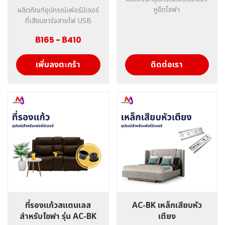
หูยึดโซฟา
ผลิตภัณฑ์อุปกรณ์เฟอร์นิเจอร์
ที่เสียบชาร์จสายไฟ USB
฿165
-
฿410
เพิ่มลงตะกร้า
ติดต่อเรา
ที่รองแก้วสแตนเลส
AC-BK เหล็กเสียบหัว
สำหรับโซฟา รุ่น AC-BK
เตียง