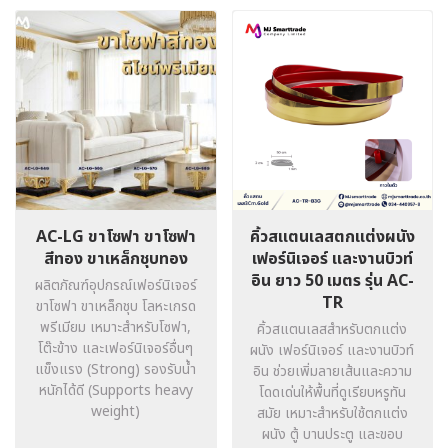
AC-LG ขาโซฟา ขาโซฟา
คิ้วสแตนเลสตกแต่งผนัง
สีทอง ขาเหล็กชุบทอง
เฟอร์นิเจอร์ และงานบิวท์
อิน ยาว 50 เมตร รุ่น AC-
ผลิตภัณฑ์อุปกรณ์เฟอร์นิเจอร์
TR
ขาโซฟา ขาเหล็กชุบ โลหะเกรด
พรีเมียม เหมาะสำหรับโซฟา,
คิ้วสแตนเลสสำหรับตกแต่ง
โต๊ะข้าง และเฟอร์นิเจอร์อื่นๆ
ผนัง เฟอร์นิเจอร์ และงานบิวท์
แข็งแรง (Strong) รองรับน้ำ
อิน ช่วยเพิ่มลายเส้นและความ
หนักได้ดี (Supports heavy
โดดเด่นให้พื้นที่ดูเรียบหรูทัน
weight)
สมัย เหมาะสำหรับใช้ตกแต่ง
ผนัง ตู้ บานประตู และขอบ