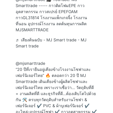
Smarttrade ----- กาวติดโฟมEPE กาว
อุตสาหกรรม กาวสเปรย์ EPEFOAM
กาวGL31814 โรงงานแพ็กเกจจิ้ง โรงงาน
ที่นอน อุปกรณ์โรงงาน ลดต้นทุนการผลิต
MJSMARTTRADE
♬ เสียงต้นฉบับ - MJ Smart trade - MJ
Smart trade
@mjsmarttrade
“20 ปีที่เรายืนอยู่เคียงข้างโรงงานโซฟาและ
เฟอร์นิเจอร์ไทย” 🔥 ตลอดกว่า 20 ปี MJ
Smarttrade เดินเคียงข้างผู้ผลิตโซฟาและ
เฟอร์นิเจอร์ไทย เพราะเราเชื่อว่า… วัตถุดิบที่ดี
= งานผลิตที่ดี และธุรกิจที่ดี…ต้องเติบโตไปด้วย
กัน 🛠️ ครบทุกวัตถุดิบสำหรับงานโซฟา &
เฟอร์นิเจอร์ ✔ PVC & ผ้าบุเฟอร์นิเจอร์ ✔
อะไหล่–อุปกรณ์โซฟา ✔ กาวอุตสาหกรรม ✔