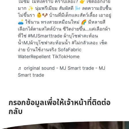
ไม่ซึม ไม่ทิ้งคราบ คราบเลอะ? 👉 เช็ดออกง่าย
มาก ✨ นุ่มพรีเมียม สัมผัสดี 🌬️ ลดความอับชื้น
ไม่ขึ้นรา 👶🐶 บ้านที่มีเด็กและสัตว์เลี้ยง เอาอยู่
🛋️ ใช้นาน ทรงสวยเหมือนใหม่ 🌈 มีหลายสี
เลือกได้ตามสไตล์บ้าน ชีวิตง่ายขึ้น…แค่เลือกผ้า
ที่ใช่
#MJSmarttrade
ผ้าบุโซฟาสะท้อน
น้ำMJผ้าบุโซฟาสะท้อนน้ำ
#ไม่กลัวเลอะ
เช็ด
ง่าย บ้านใช้งานจริง SofaFabric
WaterRepellent TikTokHome
♬ original sound - MJ Smart trade - MJ
Smart trade
กรอกข้อมูลเพื่อให้เจ้าหน้าที่ติดต่อ
กลับ