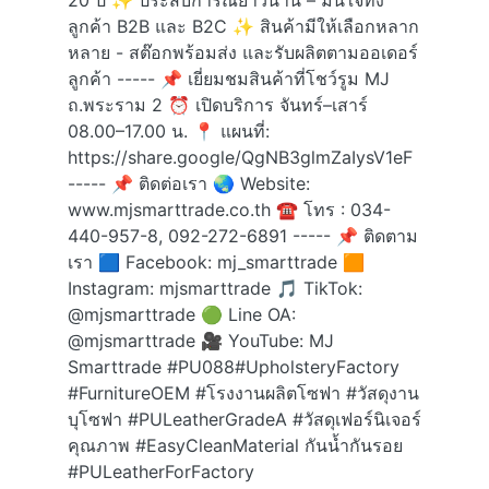
20 ปี ✨ ประสบการณ์ยาวนาน – มั่นใจทั้ง
ลูกค้า B2B และ B2C ✨ สินค้ามีให้เลือกหลาก
หลาย - สต๊อกพร้อมส่ง และรับผลิตตามออเดอร์
ลูกค้า ----- 📌 เยี่ยมชมสินค้าที่โชว์รูม MJ
ถ.พระราม 2 ⏰ เปิดบริการ จันทร์–เสาร์
08.00–17.00 น. 📍 แผนที่:
https://share.google/QgNB3glmZaIysV1eF
----- 📌 ติดต่อเรา 🌏 Website:
www.mjsmarttrade.co.th ☎ โทร : 034-
440-957-8, 092-272-6891 ----- 📌 ติดตาม
เรา 🟦 Facebook: mj_smarttrade 🟧
Instagram: mjsmarttrade 🎵 TikTok:
@mjsmarttrade 🟢 Line OA:
@mjsmarttrade 🎥 YouTube: MJ
Smarttrade
#PU088
#UpholsteryFactory
#FurnitureOEM
#โรงงานผลิตโซฟา
#วัสดุงาน
บุโซฟา
#PULeatherGradeA
#วัสดุเฟอร์นิเจอร์
คุณภาพ
#EasyCleanMaterial
กันน้ำกันรอย
#PULeatherForFactory