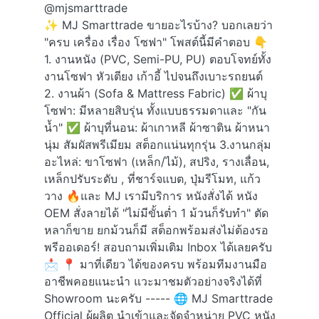
@mjsmarttrade
✨ MJ Smarttrade ขายอะไรบ้าง? บอกเลยว่า
"ครบ เครื่อง เรื่อง โซฟา" โพสต์นี้มีคำตอบ 👇
1. งานหนัง (PVC, Semi-PU, PU) ตอบโจทย์ทั้ง
งานโซฟา หัวเตียง เก้าอี้ ไปจนถึงเบาะรถยนต์
2. งานผ้า (Sofa & Mattress Fabric) ✅ ผ้าบุ
โซฟา: มีหลายสิบรุ่น ทั้งแบบธรรมดาและ "กัน
น้ำ" ✅ ผ้าบุที่นอน: ผ้าเกาหลี ผ้าซาติน ผ้าหนา
นุ่ม สัมผัสพรีเมียม สต็อกแน่นทุกรุ่น 3.งานกลุ่ม
อะไหล่: ขาโซฟา (เหล็ก/ไม้), สปริง, รางเลื่อน,
เหล็กปรับระดับ , ที่ชาร์จแบต, ปุ่มรีโมท, แก้ว
วาง 🔥และ MJ เรามีบริการ หนังสั่งได้ หนัง
OEM สั่งลายได้ "ไม่มีขั้นต่ำ 1 ม้วนก็รับทำ" ตัด
หลาก็ขาย ยกม้วนก็มี สต็อกพร้อมส่งไม่ต้องรอ
พรีออเดอร์! สอบถามเพิ่มเติม Inbox ได้เลยครับ
📩 📍 มาที่เดียว ได้ของครบ พร้อมทีมงานมือ
อาชีพคอยแนะนำ แวะมาชมตัวอย่างจริงได้ที่
Showroom นะครับ ----- 🌐 MJ Smarttrade
Official ผู้ผลิต นำเข้าและจัดจำหน่าย PVC หนัง