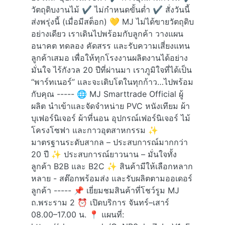
วัตถุดิบงานไม้ ✔ ไม่กำหนดขั้นต่ำ ✔ สั่งวันนี้
ส่งพรุ่งนี้ (เมื่อมีสต็อก) 💛 MJ ไม่ได้ขายวัตถุดิบ
อย่างเดียว เราเดินไปพร้อมกับลูกค้า วางแผน
อนาคต ทดลอง คัดสรร และรับความเสี่ยงแทน
ลูกค้าเสมอ เพื่อให้ทุกโรงงานผลิตงานได้อย่าง
มั่นใจ ไร้กังวล 20 ปีที่ผ่านมา เราภูมิใจที่ได้เป็น
“พาร์ทเนอร์” และจะเติบโตในทุกก้าว…ไปพร้อม
กับคุณ ----- 🌐 MJ Smarttrade Official ผู้
ผลิต นำเข้าและจัดจำหน่าย PVC หนังเทียม ผ้า
บุเฟอร์นิเจอร์ ผ้าที่นอน อุปกรณ์เฟอร์นิเจอร์ ไม้
โครงโซฟา และกาวอุตสาหกรรม ✨
มาตรฐานระดับสากล – ประสบการณ์มากกว่า
20 ปี ✨ ประสบการณ์ยาวนาน – มั่นใจทั้ง
ลูกค้า B2B และ B2C ✨ สินค้ามีให้เลือกหลาก
หลาย - สต๊อกพร้อมส่ง และรับผลิตตามออเดอร์
ลูกค้า ----- 📌 เยี่ยมชมสินค้าที่โชว์รูม MJ
ถ.พระราม 2 ⏰ เปิดบริการ จันทร์–เสาร์
08.00–17.00 น. 📍 แผนที่: