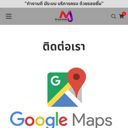
"ทำงานดี มีระบบ บริการครบ ด้วยรอยยิ้ม"
0
ติ
ด
ต่
อ
เ
ร
า