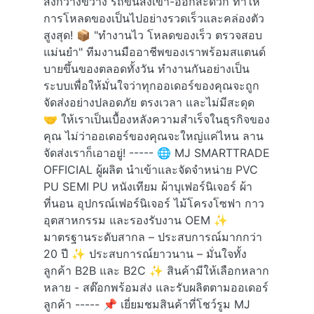
ส่งกว้างขวาง รถขนส่งเข้า-ออกสะดวก ทำให้
การโหลดของเป็นไปอย่างรวดเร็วและคล่องตัว
สูงสุด! 📦 "ทำงานไว โหลดของเร็ว ตรวจสอบ
แม่นยำ" ทีมงานมืออาชีพของเราพร้อมสแตนด์
บายขึ้นของตลอดทั้งวัน ทำงานกันอย่างเป็น
ระบบเพื่อให้มั่นใจว่าทุกออเดอร์ของคุณจะถูก
จัดส่งอย่างปลอดภัย ตรงเวลา และไม่มีสะดุด
🤝 ให้เราเป็นเบื้องหลังความสำเร็จในธุรกิจของ
คุณ ไม่ว่าออเดอร์ของคุณจะใหญ่แค่ไหน ลาน
จัดส่งเราก็เอาอยู่! ----- 🌐 MJ SMARTTRADE
OFFICIAL ผู้ผลิต นำเข้าและจัดจำหน่าย PVC
PU SEMI PU หนังเทียม ผ้าบุเฟอร์นิเจอร์ ผ้า
ที่นอน อุปกรณ์เฟอร์นิเจอร์ ไม้โครงโซฟา กาว
อุตสาหกรรม และรองรับงาน OEM ✨
มาตรฐานระดับสากล – ประสบการณ์มากกว่า
20 ปี ✨ ประสบการณ์ยาวนาน – มั่นใจทั้ง
ลูกค้า B2B และ B2C ✨ สินค้ามีให้เลือกหลาก
หลาย - สต๊อกพร้อมส่ง และรับผลิตตามออเดอร์
ลูกค้า ----- 📌 เยี่ยมชมสินค้าที่โชว์รูม MJ