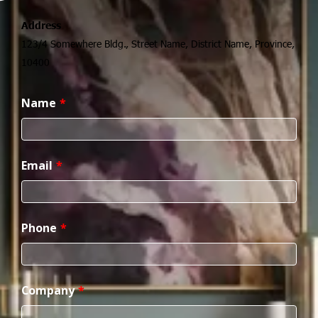
Address
123/4 Somewhere Bldg., Street Name, District Name, Province,
10400
Name
Email
Phone
Company