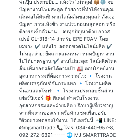
พ่นปุ๊บ ประกบปั๊บ... แห้งไว ไม่หลุด! 📦⚙️ จบ
ปัญหางานโฟมสะดุด ด้วยกาวที่ทำให้งานคุณ
เดินต่อได้ทันที! หากไลน์ผลิตของคุณกำลังเจอ
ปัญหา กาวแห้งช้า งานประกอบหลุดลอก หรือ
ต้องรอเซ็ตตัวนาน... จบทุกปัญหาด้วย กาวส
เปรย์ GL-318-14 สำหรับ EPE FOAM โดย
เฉพาะ ✔️ แห้งไว: ลดคอขวดในไลน์ผลิต ✔️
ไม่หลุดง่าย: ยึดเกาะแน่นหนา หมดปัญหางาน
ไม่ได้มาตรฐาน ✔️ งานไม่สะดุด: ไลน์ผลิตไหล
ลื่น เพิ่มยอดผลิตได้ตามเป้า 🏭 ตอบโจทย์งาน
อุตสาหกรรมที่ต้องการความไว: 🔹 โรงงาน
ผลิตบรรจุภัณฑ์กันกระแทก 🔹 โรงงานผลิต
ที่นอนและโซฟา 🔹 โรงงานประกอบชิ้นส่วน
เฟอร์นิเจอร์ 🎁 พิเศษ! สำหรับโรงงาน
อุตสาหกรรมและฝ่ายผลิต ปรึกษาผู้เชี่ยวชาญ
จากทีมงานของเรา หรือทักแชทเพื่อขอรับ
"ตัวอย่างทดลองใช้งาน" ได้เลยวันนี้! 📲 LINE:
@mjsmarttrade 📞 โทร: 034-440-957-8,
092-272-6891 ----- 🌐 MJ SMARTTRADE