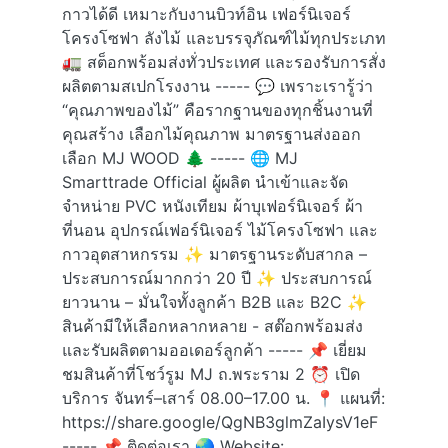
กาวได้ดี เหมาะกับงานบิวท์อิน เฟอร์นิเจอร์
โครงโซฟา ลังไม้ และบรรจุภัณฑ์ไม้ทุกประเภท
🚛 สต็อกพร้อมส่งทั่วประเทศ และรองรับการสั่ง
ผลิตตามสเปกโรงงาน ----- 💬 เพราะเรารู้ว่า
“คุณภาพของไม้” คือรากฐานของทุกชิ้นงานที่
คุณสร้าง เลือกไม้คุณภาพ มาตรฐานส่งออก
เลือก MJ WOOD 🌲 ----- 🌐 MJ
Smarttrade Official ผู้ผลิต นำเข้าและจัด
จำหน่าย PVC หนังเทียม ผ้าบุเฟอร์นิเจอร์ ผ้า
ที่นอน อุปกรณ์เฟอร์นิเจอร์ ไม้โครงโซฟา และ
กาวอุตสาหกรรม ✨ มาตรฐานระดับสากล –
ประสบการณ์มากกว่า 20 ปี ✨ ประสบการณ์
ยาวนาน – มั่นใจทั้งลูกค้า B2B และ B2C ✨
สินค้ามีให้เลือกหลากหลาย - สต๊อกพร้อมส่ง
และรับผลิตตามออเดอร์ลูกค้า ----- 📌 เยี่ยม
ชมสินค้าที่โชว์รูม MJ ถ.พระราม 2 ⏰ เปิด
บริการ จันทร์–เสาร์ 08.00–17.00 น. 📍 แผนที่:
https://share.google/QgNB3glmZaIysV1eF
----- 📌 ติดต่อเรา 🌏 Website: