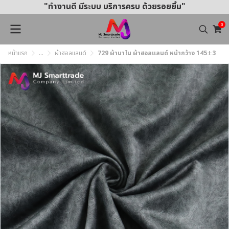
"ทำงานดี มีระบบ บริการครบ ด้วยรอยยิ้ม"
0
หน้าแรก
...
ผ้าฮอลแลนด์
729 ผ้านาโน ผ้าฮอลแลนด์ หน้ากว้าง 145±3