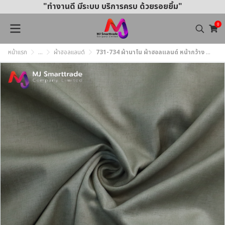
"ทำงานดี มีระบบ บริการครบ ด้วยรอยยิ้ม"
0
หน้าแรก
...
ผ้าฮอลแลนด์
731-734 ผ้านาโน ผ้าฮอลแลนด์ หน้ากว้าง 145±3