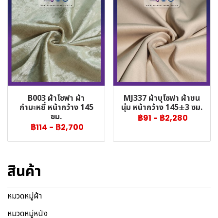
B003 ผ้าโซฟา ผ้า
MJ337 ผ้าบุโซฟา ผ้าขน
กำมะหยี่ หน้ากว้าง 145
นุ่ม หน้ากว้าง 145±3 ซม.
ซม.
฿91
-
฿2,280
฿114
-
฿2,700
สินค้า
หมวดหมู่ผ้า
หมวดหมู่หนัง