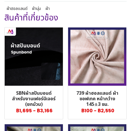
ผ้าฮอลแลนด์
ผ้านุ่ม
ผ้า
สินค้าที่เกี่ยวข้อง
SBNผ้าสปันบอนด์
739 ผ้าฮอลแลนด์ ผ้า
สำหรับงานเฟอร์นิเจอร์
ซอฟเทค หน้ากว้าง
(ยกม้วน)
145±3 ซม.
฿1,695
-
฿3,166
฿100
-
฿2,550