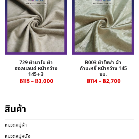
729 ผ้านาโน ผ้า
B003 ผ้าโซฟา ผ้า
ฮอลแลนด์ หน้ากว้าง
กำมะหยี่ หน้ากว้าง 145
145±3
ซม.
฿115
-
฿3,000
฿114
-
฿2,700
สินค้า
หมวดหมู่ผ้า
หมวดหมู่หนัง