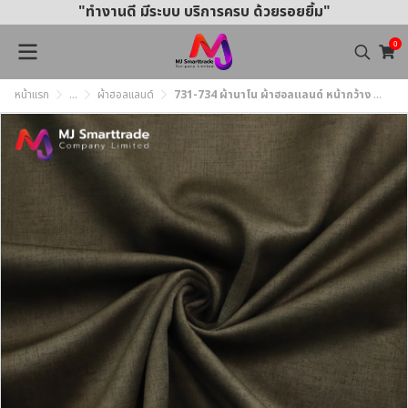
"ทำงานดี มีระบบ บริการครบ ด้วยรอยยิ้ม"
0
หน้าแรก
...
ผ้าฮอลแลนด์
731-734 ผ้านาโน ผ้าฮอลแลนด์ หน้ากว้าง 145±3