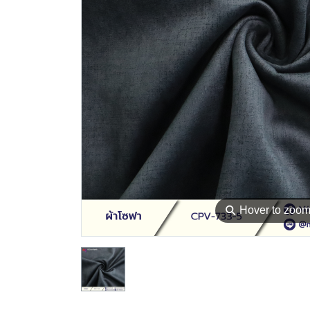
⚲
Hover to zoo