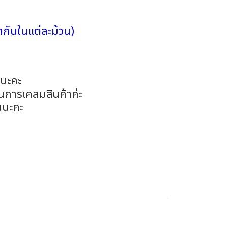
กันในแต่ละม้วน)
อนะคะ
ในการเคลมสินค้าค่ะ
นนะคะ