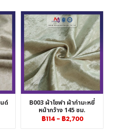
นด์
B003 ผ้าโซฟา ผ้ากำมะหยี่
หน้ากว้าง 145 ซม.
฿114
-
฿2,700