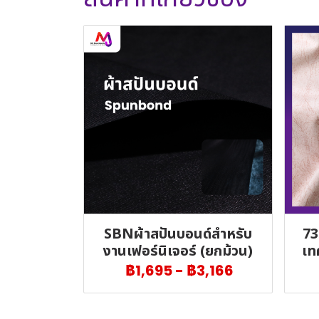
SBNผ้าสปันบอนด์สำหรับ
73
งานเฟอร์นิเจอร์ (ยกม้วน)
เท
฿1,695
-
฿3,166