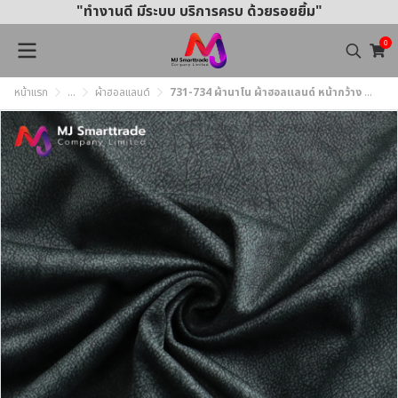
"ทำงานดี มีระบบ บริการครบ ด้วยรอยยิ้ม"
0
หน้าแรก
...
ผ้าฮอลแลนด์
731-734 ผ้านาโน ผ้าฮอลแลนด์ หน้ากว้าง 145±3