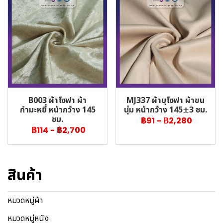
B003 ผ้าโซฟา ผ้า
MJ337 ผ้าบุโซฟา ผ้าขน
กำมะหยี่ หน้ากว้าง 145
นุ่ม หน้ากว้าง 145±3 ซม.
ซม.
฿91
-
฿2,280
฿114
-
฿2,700
สินค้า
หมวดหมู่ผ้า
หมวดหมู่หนัง