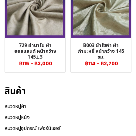
729 ผ้านาโน ผ้า
B003 ผ้าโซฟา ผ้า
ฮอลแลนด์ หน้ากว้าง
กำมะหยี่ หน้ากว้าง 145
145±3
ซม.
฿115
-
฿3,000
฿114
-
฿2,700
สินค้า
หมวดหมู่ผ้า
หมวดหมู่หนัง
หมวดหมู่อุปกรณ์ เฟอร์นิเจอร์