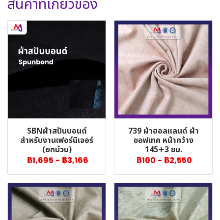
สินค้าที่เกี่ยวข้อง
SBNผ้าสปันบอนด์
739 ผ้าฮอลแลนด์ ผ้า
สำหรับงานเฟอร์นิเจอร์
ซอฟเทค หน้ากว้าง
(ยกม้วน)
145±3 ซม.
฿1,695
-
฿3,166
฿100
-
฿2,550