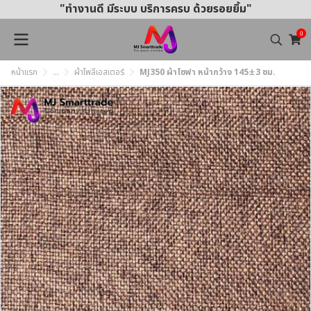
"ทำงานดี มีระบบ บริการครบ ด้วยรอยยิ้ม"
0
หน้าแรก
...
ผ้าโพลีเอสเตอร์
MJ350 ผ้าโซฟา หน้ากว้าง 145±3 ซม.