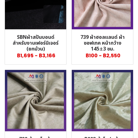
SBNผ้าสปันบอนด์
739 ผ้าฮอลแลนด์ ผ้า
สำหรับงานเฟอร์นิเจอร์
ซอฟเทค หน้ากว้าง
(ยกม้วน)
145±3 ซม.
฿1,695
-
฿3,166
฿100
-
฿2,550