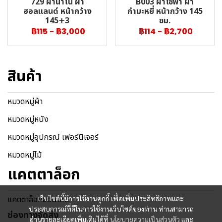
729 ผ้านาโน ผ้า
B003 ผ้าโซฟา ผ้า
ฮอลแลนด์ หน้ากว้าง
กำมะหยี่ หน้ากว้าง 145
145±3
ซม.
฿115
-
฿3,000
฿114
-
฿2,700
สินค้า
หมวดหมู่ผ้า
หมวดหมู่หนัง
หมวดหมู่อุปกรณ์ เฟอร์นิเจอร์
หมวดหมู่ไม้
แคตตาล็อก
แคตตาล็อกออนไลน์
เว็บไซต์นี้มีการใช้งานคุกกี้ เพื่อเพิ่มประสิทธิภาพและ
ประสบการณ์ที่ดีในการใช้งานเว็บไซต์ของท่าน ท่านสามารถ
ช่องทางจัดส่ง
อ่านรายละเอียดเพิ่มเติมได้ที่
นโยบายความเป็นส่วนตัว
และ