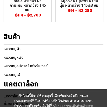
B003 ผ้าโซฟา ผ้า
MJ337 ผ้าบุโซฟา ผ้าขน
กำมะหยี่ หน้ากว้าง 145
นุ่ม หน้ากว้าง 145±3 ซม.
ซม.
฿91
-
฿2,280
฿114
-
฿2,700
สินค้า
หมวดหมู่ผ้า
หมวดหมู่หนัง
หมวดหมู่อุปกรณ์ เฟอร์นิเจอร์
หมวดหมู่ไม้
แคตตาล็อก
แคตตาล็อกออนไลน์
เว็บไซต์นี้มีการใช้งานคุกกี้ เพื่อเพิ่มประสิทธิภาพและ
ประสบการณ์ที่ดีในการใช้งานเว็บไซต์ของท่าน ท่านสามารถ
ช่องทางจัดส่ง
อ่านรายละเอียดเพิ่มเติมได้ที่
นโยบายความเป็นส่วนตัว
และ