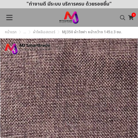
"ทำงานดี มีระบบ บริการครบ ด้วยรอยยิ้ม"
0
หน้าแรก
...
ผ้าโพลีเอสเตอร์
MJ350 ผ้าโซฟา หน้ากว้าง 145±3 ซม.