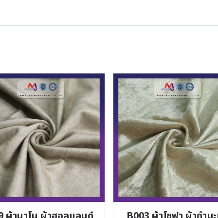
9 ผ้านาโน ผ้าฮอลแลนด์
B003 ผ้าโซฟา ผ้ากำมะห