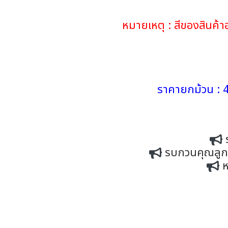
หมายเหตุ : สีของสินค
ราคายกม้วน : 4
รบกวนคุณลูกค้
ห