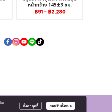
หน้ากว้าง 145±3 ซม.
฿91
-
฿2,280
ติม
ตั้งค่าคุกกี้
ยอมรับทั้งหมด