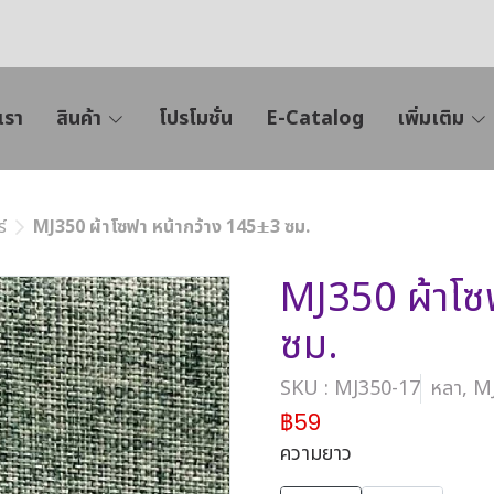
เรา
สินค้า
โปรโมชั่น
E-Catalog
เพิ่มเติม
์
MJ350 ผ้าโซฟา หน้ากว้าง 145±3 ซม.
MJ350 ผ้าโซ
ซม.
SKU : MJ350-17
หลา, M
฿59
ความยาว