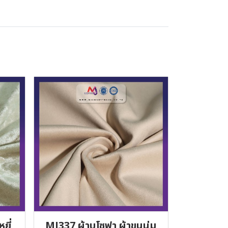
ยี่
MJ337 ผ้าบุโซฟา ผ้าขนนุ่ม