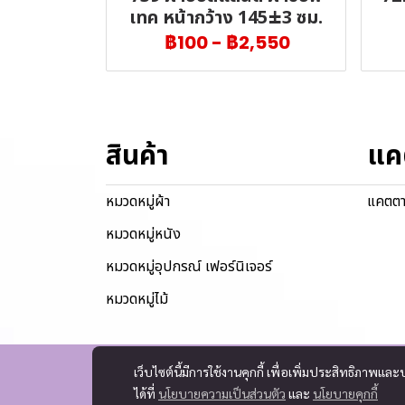
เทค หน้ากว้าง 145±3 ซม.
฿100
-
฿2,550
สินค้า
แค
หมวดหมู่ผ้า
แคตตา
หมวดหมู่หนัง
หมวดหมู่อุปกรณ์ เฟอร์นิเจอร์
หมวดหมู่ไม้
เว็บไซต์นี้มีการใช้งานคุกกี้ เพื่อเพิ่มประสิทธิภาพ
ได้ที่
นโยบายความเป็นส่วนตัว
และ
นโยบายคุกกี้