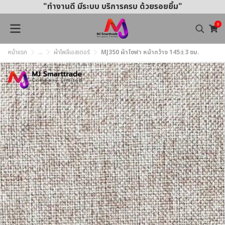
"ทำงานดี มีระบบ บริการครบ ด้วยรอยยิ้ม"
0
หน้าแรก
...
ผ้าโพลีเอสเตอร์
MJ350 ผ้าโซฟา หน้ากว้าง 145±3 ซม.