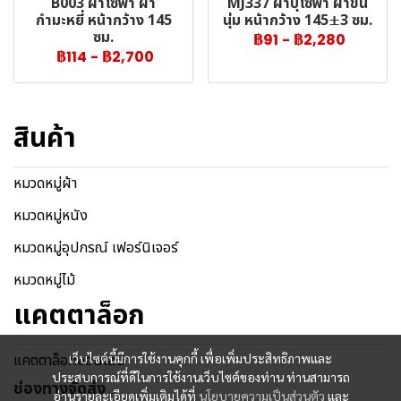
B003 ผ้าโซฟา ผ้า
MJ337 ผ้าบุโซฟา ผ้าขน
กำมะหยี่ หน้ากว้าง 145
นุ่ม หน้ากว้าง 145±3 ซม.
ซม.
฿91
-
฿2,280
฿114
-
฿2,700
สินค้า
หมวดหมู่ผ้า
หมวดหมู่หนัง
หมวดหมู่อุปกรณ์ เฟอร์นิเจอร์
หมวดหมู่ไม้
แคตตาล็อก
แคตตาล็อกออนไลน์
เว็บไซต์นี้มีการใช้งานคุกกี้ เพื่อเพิ่มประสิทธิภาพและ
ประสบการณ์ที่ดีในการใช้งานเว็บไซต์ของท่าน ท่านสามารถ
ช่องทางจัดส่ง
อ่านรายละเอียดเพิ่มเติมได้ที่
นโยบายความเป็นส่วนตัว
และ