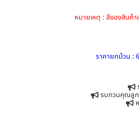
หมายเหตุ : สีของสินค
ราคายกม้วน : 6
รบกวนคุณลูกค้
ห