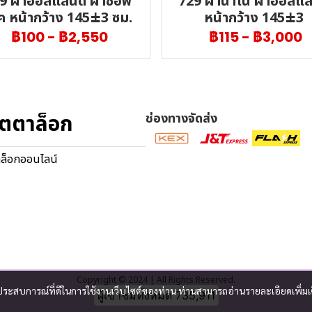
9 ผ้าฮอลแลนด์ ผ้าซอฟ
729 ผ้านาโน ผ้าฮอลแล
ค หน้ากว้าง 145±3 ซม.
หน้ากว้าง 145±3
฿100
-
฿2,550
฿115
-
฿3,000
ตตาล็อก
ช่องทางจัดส่ง
ล็อกออนไลน์
Copyright © 2024 | All Rights Reserved.
และประสบการณ์ที่ดีในการใช้งานเว็บไซต์ของท่าน ท่านสามารถอ่านรายละเอียดเพิ่มเ
ผู้เข้าชมวันนี้
1,547