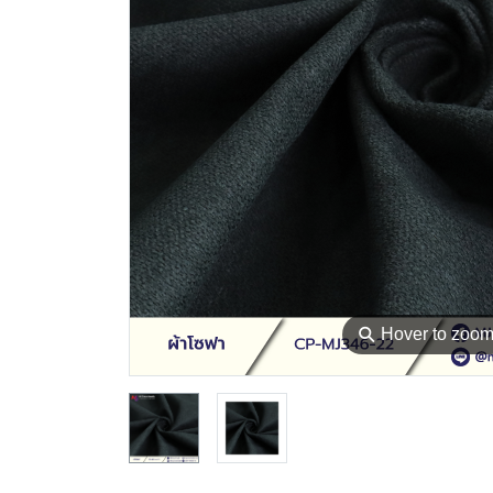
⚲
Hover to zoo