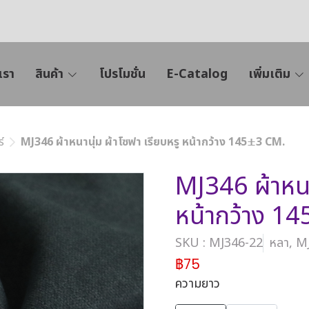
เรา
สินค้า
โปรโมชั่น
E-Catalog
เพิ่มเติม
์
MJ346 ผ้าหนานุ่ม ผ้าโซฟา เรียบหรู หน้ากว้าง 145±3 CM.
MJ346 ผ้าหนา
หน้ากว้าง 1
SKU : MJ346-22
หลา, M
฿75
ความยาว