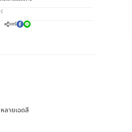
ร์
แชร์
กหลายเฉดสี