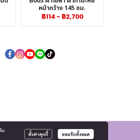
นด์
B003 ผ้าโซฟา ผ้ากำมะหยี่
หน้ากว้าง 145 ซม.
฿114
-
฿2,700
ติม
ตั้งค่าคุกกี้
ยอมรับทั้งหมด