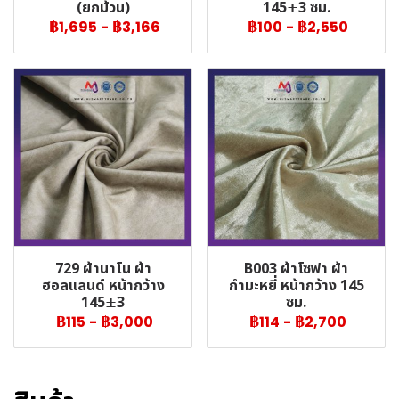
(ยกม้วน)
145±3 ซม.
฿1,695
-
฿3,166
฿100
-
฿2,550
729 ผ้านาโน ผ้า
B003 ผ้าโซฟา ผ้า
ฮอลแลนด์ หน้ากว้าง
กำมะหยี่ หน้ากว้าง 145
145±3
ซม.
฿115
-
฿3,000
฿114
-
฿2,700