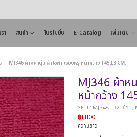
เรา
สินค้า
โปรโมชั่น
E-Catalog
เพิ่มเติม
์
MJ346 ผ้าหนานุ่ม ผ้าโซฟา เรียบหรู หน้ากว้าง 145±3 CM.
MJ346 ผ้าหนา
หน้ากว้าง 1
SKU : MJ346-012
ม้วน,
฿1,800
ความยาว