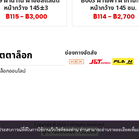
9 ผ้านาโน ผ้าฮอลแลนด์
B003 ผ้าโซฟา ผ้ากำมะห
หน้ากว้าง 145±3
หน้ากว้าง 145 ซม.
฿115
-
฿3,000
฿114
-
฿2,700
ตตาล็อก
ช่องทางจัดส่ง
ล็อกออนไลน์
Copyright © 2024 | All Rights Reserved.
และประสบการณ์ที่ดีในการใช้งานเว็บไซต์ของท่าน ท่านสามารถอ่านรายละเอียดเพิ่มเ
ผู้เข้าชมวันนี้
3,905