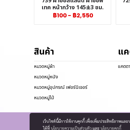
739 ผ้าฮอลแลนด์ ผ้าซอฟ
72
เทค หน้ากว้าง 145±3 ซม.
฿100
-
฿2,550
สินค้า
แค
หมวดหมู่ผ้า
แคตตา
หมวดหมู่หนัง
หมวดหมู่อุปกรณ์ เฟอร์นิเจอร์
หมวดหมู่ไม้
เว็บไซต์นี้มีการใช้งานคุกกี้ เพื่อเพิ่มประสิทธิภาพ
ได้ที่
นโยบายความเป็นส่วนตัว
และ
นโยบายคุกกี้