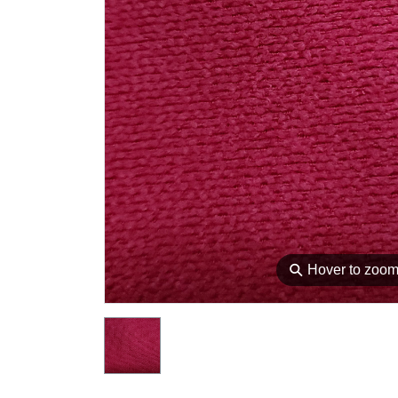
⚲
Hover to zoo