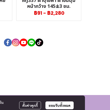
ยี่
MJ337 ผ้าบุโซฟา ผ้าขนนุ่ม
หน้ากว้าง 145±3 ซม.
฿91
-
฿2,280
ติม
ตั้งค่าคุกกี้
ยอมรับทั้งหมด