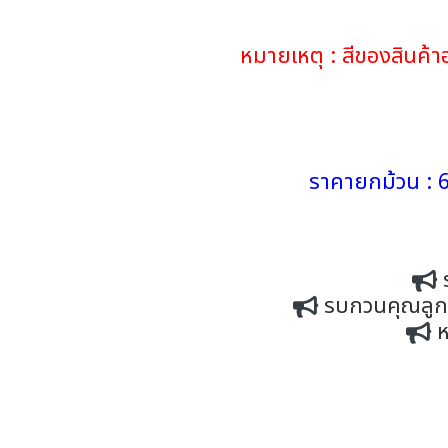
หมายเหตุ : สีของสินค
ราคายกม้วน : 6
รบกวนคุณลูกค้
ห