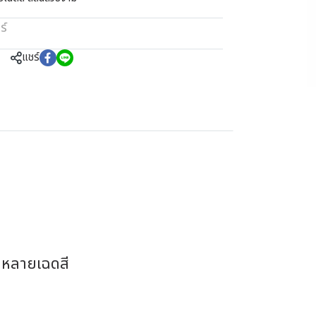
ร์
แชร์
กหลายเฉดสี