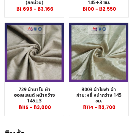
(ยกม้วน)
145±3 ซม.
฿1,695
-
฿3,166
฿100
-
฿2,550
729 ผ้านาโน ผ้า
B003 ผ้าโซฟา ผ้า
ฮอลแลนด์ หน้ากว้าง
กำมะหยี่ หน้ากว้าง 145
145±3
ซม.
฿115
-
฿3,000
฿114
-
฿2,700