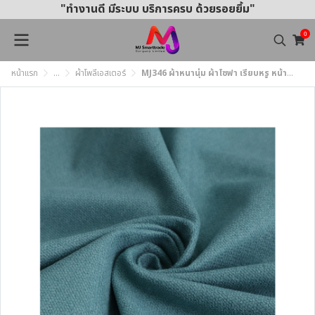
"ทำงานดี มีระบบ บริการครบ ด้วยรอยยิ้ม"
0
หน้าแรก
...
ผ้าโพลีเอสเตอร์
MJ346 ผ้าหนานุ่ม ผ้าโซฟา เรียบหรู หน้ากว้าง 145±3 CM.