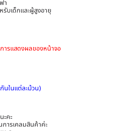
ซฟา
รับเด็กและผู้สูงอายุ
ดในการแสดงผลของหน้าจอ
กันในแต่ละม้วน)
อนะคะ
ในการเคลมสินค้าค่ะ