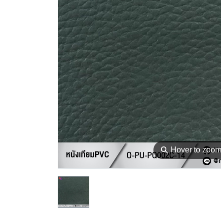
⚲
Hover to zoo