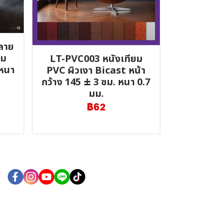
ลาย
่ม
LT-PVC003 หนังเทียม
 หนา
PVC ผิวเงา Bicast หน้า
กว้าง 145 ± 3 ซม. หนา 0.7
มม.
฿62