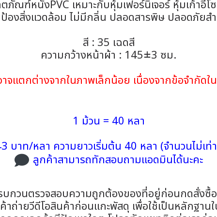
ิตภัณฑ์หนังPVC เหมาะกับหุ้มเฟอร์นิเจอร์ หุ้มเก้าอี้โ
กป้องสิ่งแวดล้อม ไม่มีกลิ่น ปลอดสารพิษ ปลอดภัยสำห
สี : 35 เฉดสี
ความกว้างหน้าผ้า : 145±3 ซม.
้าอาจแตกต่างจากในภาพเล็กน้อย เนื่องจากข้อจำกั
1 ม้วน = 40 หลา
3 บาท/หลา ความยาวเริ่มต้น 40 หลา (จำนวนไม่เท่า
ลูกค้าสามารถทักสอบถามแอดมินได้นะคะ
รบกวนตรวจสอบความถูกต้องของที่อยู่ก่อนกดสั่งซื้
าถ่ายวีดีโอสินค้าก่อนแกะพัสดุ เพื่อใช้เป็นหลักฐาน