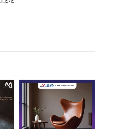
นนะคะ