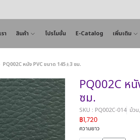
เรา
สินค้า
โปรโมชั่น
E-Catalog
เพิ่มเติม
PQ002C หนัง PVC ขนาด 145±3 ซม.
PQ002C หนั
ซม.
SKU : PQ002C-014
ม้ว
฿1,720
ความยาว