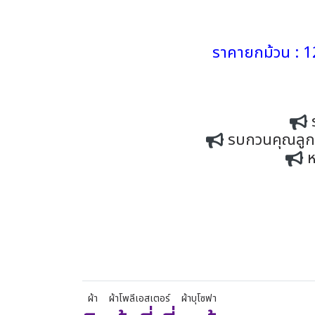
ราคายกม้วน : 1
รบกวนคุณลูกค้
ห
ผ้า
ผ้าโพลีเอสเตอร์
ผ้าบุโซฟา