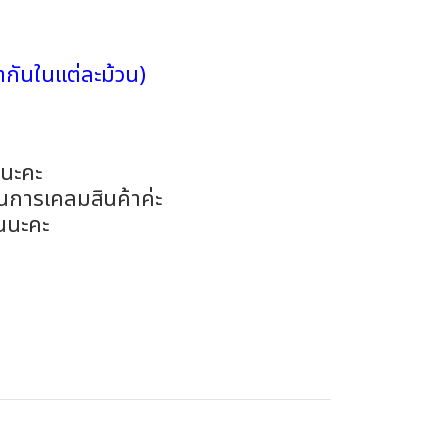
กันในแต่ละม้วน)
อนะคะ
ในการเคลมสินค้าค่ะ
นนะคะ