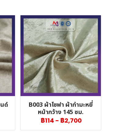
นด์
B003 ผ้าโซฟา ผ้ากำมะหยี่
หน้ากว้าง 145 ซม.
฿114
-
฿2,700