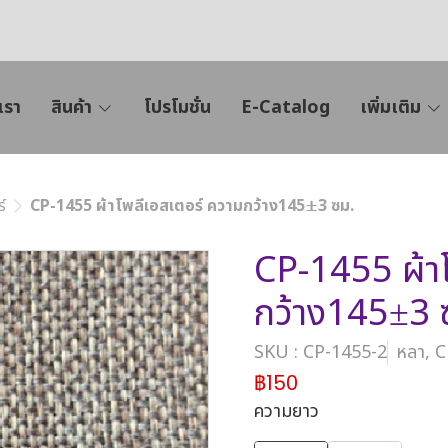
เรา
สินค้า
โปรโมชั่น
E-Catalog
เพิ่มเติม
์
CP-1455 ผ้าโพลีเอสเตอร์ ความกว้าง145±3 ซม.
CP-1455 ผ้าโ
กว้าง145±3 
SKU : CP-1455-2
หลา, 
฿150
ความยาว