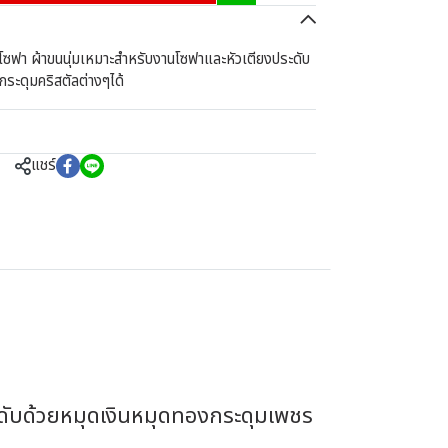
าบุโซฟา ผ้าขนนุ่มเหมาะสำหรับงานโซฟาและหัวเตียงประดับ
ระดุมคริสตัลต่างๆได้
แชร์
ะดับด้วยหมุดเงินหมุดทองกระดุมเพชร