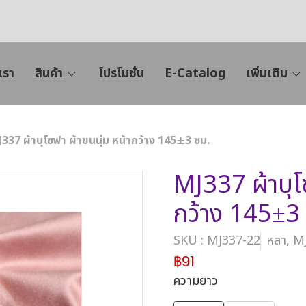
เรา
สินค้า
โปรโมชั่น
E-Catalog
เพิ่มเติม
337 ผ้าบุโซฟา ผ้าขนนุ่ม หน้ากว้าง 145±3 ซม.
MJ337 ผ้าบุโ
กว้าง 145±3
SKU : MJ337-22
หลา, M
฿91
ความยาว