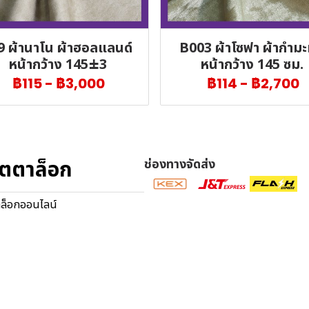
9 ผ้านาโน ผ้าฮอลแลนด์
B003 ผ้าโซฟา ผ้ากำมะห
หน้ากว้าง 145±3
หน้ากว้าง 145 ซม.
฿115
-
฿3,000
฿114
-
฿2,700
ตตาล็อก
ช่องทางจัดส่ง
ล็อกออนไลน์