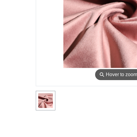
⚲
Hover to zoo