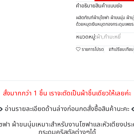
คำอธิบายสินค้าแบบย่อ
ผลิตภัณฑ์ผ้าบุโซฟา ผ้าขนนุ่ม ผ้
ด้วยหมุดเงินหมุดทองกระดุมเพชรก
หมวดหมู่:
ผ้า
,
กำมะหยี่
รายการโปรด
เปรียบเทียบ
สั่งมากกว่า 1 ชิ้น เราจะตัดเป็นผ้าชิ้นเดียวให้เลยค่ะ
อ่านรายละเอียดด้านล่างก่อนกดสั่งซื้อสินค้านะคะ
บุโซฟา ผ้าขนนุ่มเหมาะสำหรับงานโซฟาและหัวเตียงปร
กระดุมคริสตัลต่างๆได้