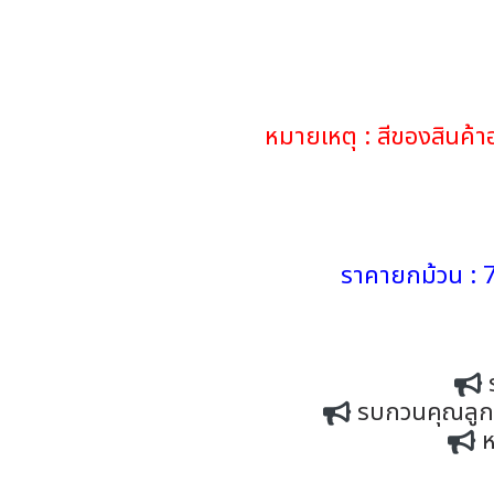
หมายเหตุ : สีของสินค
ราคายกม้วน : 7
รบกวนคุณลูกค้
ห