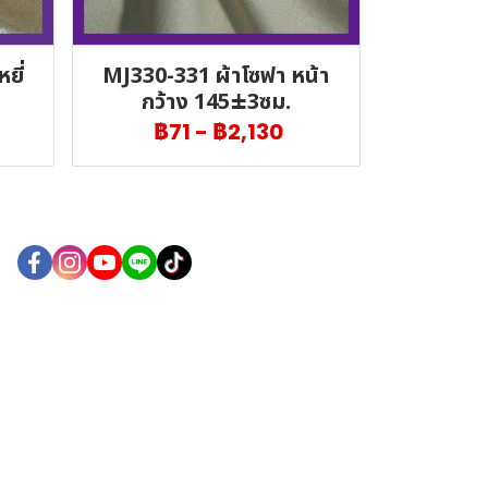
ยี่
MJ330-331 ผ้าโซฟา หน้า
กว้าง 145±3ซม.
฿71
-
฿2,130