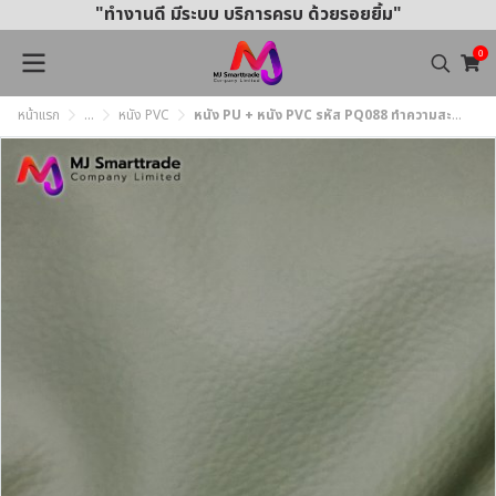
"ทำงานดี มีระบบ บริการครบ ด้วยรอยยิ้ม"
0
หน้าแรก
...
หนัง PVC
หนัง PU + หนัง PVC รหัส PQ088 ทำความสะอาดได้ง่าย กันน้ำ หน้ากว้าง 145±3 ซม.