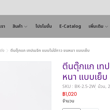
เรา
สินค้า
โปรโมชั่น
E-Catalog
เพิ่มเติม
ต่ง
ตีนตุ๊กแก เทปเมจิก แบบไม่มีกาว ขนหนา แบบเย็บ
ตีนตุ๊กแก เท
หนา แบบเย็บ
SKU : BK-2.5-2W
ม้วน, 
฿1,020
จำนวน