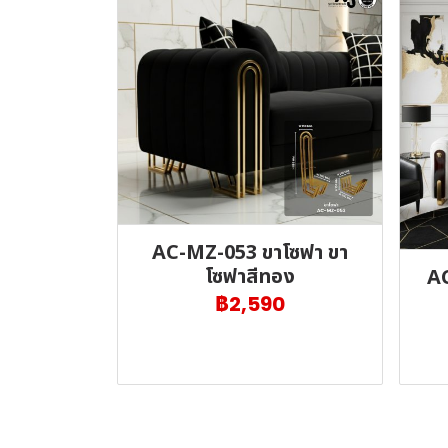
AC-MZ-053 ขาโซฟา ขา
โซฟาสีทอง
AC
฿2,590