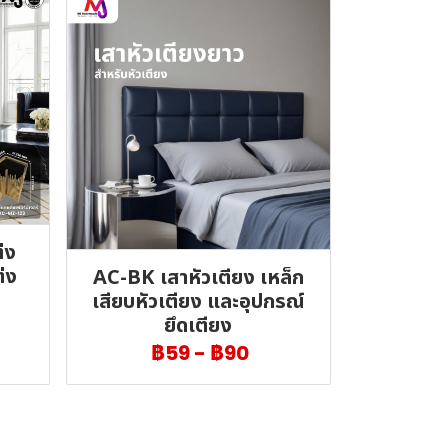
่ง
่ง
AC-BK เสาหัวเตียง เหล็ก
เสียบหัวเตียง และอุปกรณ์
ยึดเตียง
฿59
-
฿90