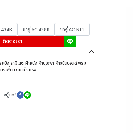
C-434K
ขาคู่ AC-438K
ขาคู่ AC-N11
ติดต่อเรา
เนื้อแข็ง ลามิเนต ผ้าหนัง ผ้าบุโซฟา ผ้าสปันบอนด์ พรม
งการเพิ่มความแข็งแรง
แชร์