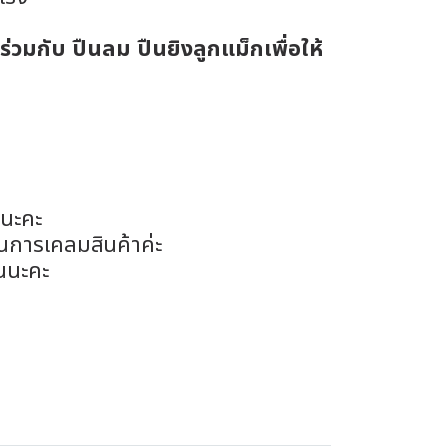
วมกับ ปืนลม ปืนยิงลูกแม็กเพื่อให้
อนะคะ
ในการเคลมสินค้าค่ะ
นนะคะ