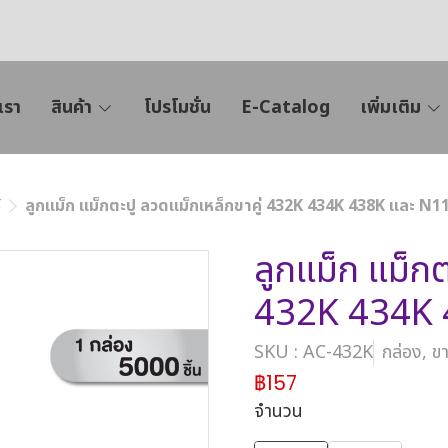
เรา
สินค้า
โปรโมชั่น
E-Catalog
เพิ่มเติม
์
ลูกแม็ก แม็กตะปู ลวดแม็กเหล็กขาคู่ 432K 434K 438K และ N1
ลูกแม็ก แม็กต
432K 434K 
SKU : AC-432K
กล่อง, ข
฿157
จำนวน