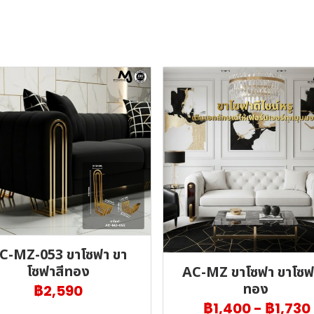
C-MZ-053 ขาโซฟา ขา
โซฟาสีทอง
AC-MZ ขาโซฟา ขาโซฟ
ทอง
฿2,590
฿1,400
-
฿1,730