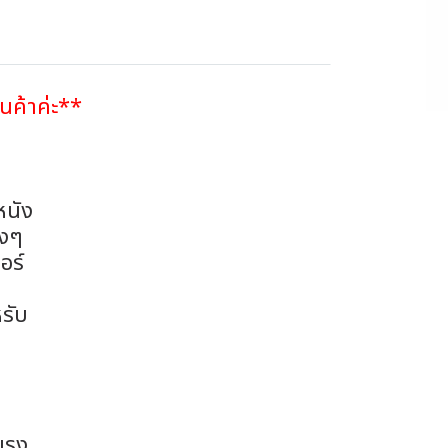
ินค้าค่ะ**
หนัง
างๆ
อร์
รับ
งแรง