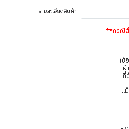
รายละเอียดสินค้า
**กรณีสั่
ใช้
ผ้
ที
แม
- ก