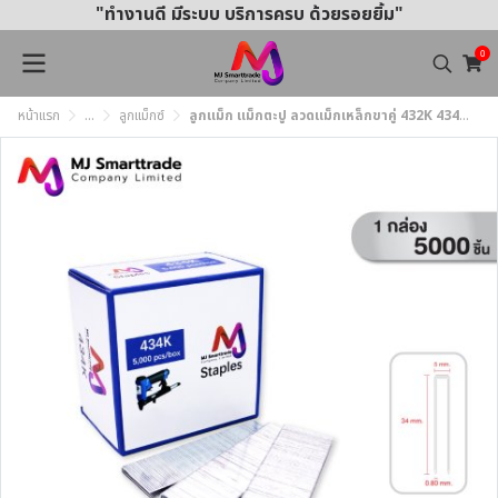
"ทำงานดี มีระบบ บริการครบ ด้วยรอยยิ้ม"
0
หน้าแรก
...
ลูกแม็กซ์
ลูกแม็ก แม็กตะปู ลวดแม็กเหล็กขาคู่ 432K 434K 438K และ N11