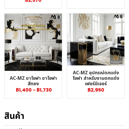
฿2,570
AC-MZ อุปกรณ์ตกแต่ง
AC-MZ ขาโซฟา ขาโซฟา
โซฟา สำหรับงานตกแต่ง
สีทอง
เฟอร์นิเจอร์
฿1,400
-
฿1,730
฿2,950
สินค้า