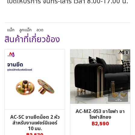
เปิดให้บริการ จันทร์-เสาร์ เวลา 8.00-17.00 น.
แม็ก
ลูกแม็ก
ลวด
สินค้าที่เกี่ยวข้อง
AC-MZ-053 ขาโซฟา ขา
AC-SC จานยึดน็อต 2 หัว
โซฟาสีทอง
สำหรับงานเฟอร์นิเจอร์
฿2,590
10 มม.