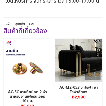
เปิดให้บริการ จันทร์-เสาร์ เวลา 8.00-17.00 น.
แม็ก
ลูกแม็ก
ลวด
สินค้าที่เกี่ยวข้อง
AC-MZ-053 ขาโซฟา ขา
AC-SC จานยึดน็อต 2 หัว
โซฟาสีทอง
สำหรับงานเฟอร์นิเจอร์
฿2,590
10 มม.