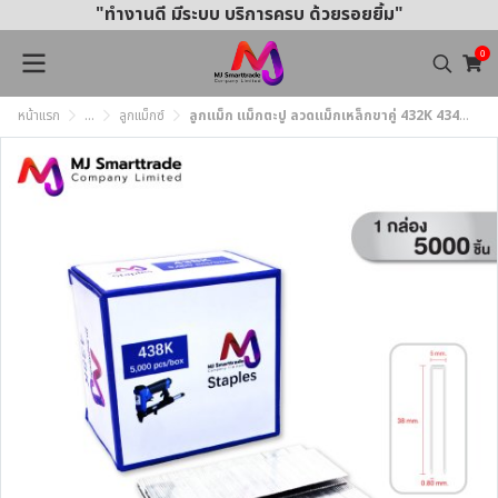
"ทำงานดี มีระบบ บริการครบ ด้วยรอยยิ้ม"
0
หน้าแรก
...
ลูกแม็กซ์
ลูกแม็ก แม็กตะปู ลวดแม็กเหล็กขาคู่ 432K 434K 438K และ N11