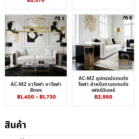
฿2,570
AC-MZ อุปกรณ์ตกแต่ง
AC-MZ ขาโซฟา ขาโซฟา
โซฟา สำหรับงานตกแต่ง
สีทอง
เฟอร์นิเจอร์
฿1,400
-
฿1,730
฿2,950
สินค้า