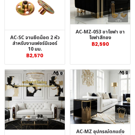
AC-MZ-053 ขาโซฟา ขา
AC-SC จานยึดน็อต 2 หัว
โซฟาสีทอง
สำหรับงานเฟอร์นิเจอร์
฿2,590
10 มม.
฿2,570
AC-MZ อุปกรณ์ตกแต่ง