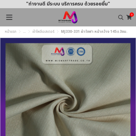
"ทำงานดี มีระบบ บริการครบ ด้วยรอยยิ้ม"
0
หน้าแรก
...
ผ้าโพลีเอสเตอร์
MJ330-331 ผ้าโซฟา หน้ากว้าง 145±3ซม.