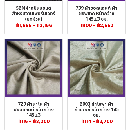
SBNผ้าสปันบอนด์
739 ผ้าฮอลแลนด์ ผ้า
สำหรับงานเฟอร์นิเจอร์
ซอฟเทค หน้ากว้าง
(ยกม้วน)
145±3 ซม.
฿1,695
-
฿3,166
฿100
-
฿2,550
729 ผ้านาโน ผ้า
B003 ผ้าโซฟา ผ้า
ฮอลแลนด์ หน้ากว้าง
กำมะหยี่ หน้ากว้าง 145
145±3
ซม.
฿115
-
฿3,000
฿114
-
฿2,700