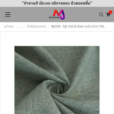
"ทำงานดี มีระบบ บริการครบ ด้วยรอยยิ้ม"
0
หน้าแรก
...
ผ้าโพลีเอสเตอร์
MJ338 - MJ 342 ผ้าโซฟา หน้ากว้าง 145±3 ซม.