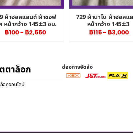
9 ผ้าฮอลแลนด์ ผ้าซอฟ
729 ผ้านาโน ผ้าฮอลแล
ค หน้ากว้าง 145±3 ซม.
หน้ากว้าง 145±3
฿100
-
฿2,550
฿115
-
฿3,000
ตตาล็อก
ช่องทางจัดส่ง
ล็อกออนไลน์