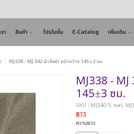
เรา
สินค้า
โปรโมชั่น
E-Catalog
เพิ่มเติม
์
MJ338 - MJ 342 ผ้าโซฟา หน้ากว้าง 145±3 ซม.
MJ338 - MJ 3
145±3 ซม.
SKU : MJ340-5
หลา, MJ
฿73
ความยาว