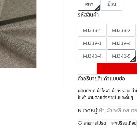
หลา
ม้วน
รหัสสินค้า
MJ338-1
MJ338-2
MJ339-3
MJ339-4
MJ340-4
MJ340-5
คำอธิบายสินค้าแบบย่อ
ผลิตภัณฑ์ ผ้าโซฟา ผ้ากระสอบ สำหร
โซฟา งานตกแต่งภายในและอื่นๆ
หมวดหมู่:
ผ้า
,
ผ้าโพลีเอสเตอ
รายการโปรด
เปรียบเทียบ