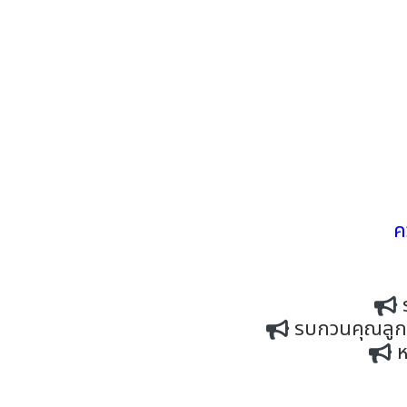
ค
รบกวนคุณลูกค้
ห