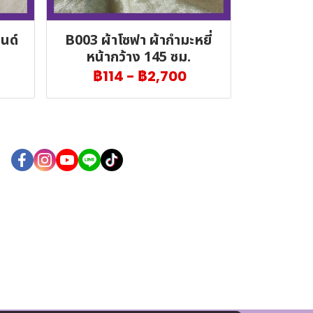
นด์
B003 ผ้าโซฟา ผ้ากำมะหยี่
หน้ากว้าง 145 ซม.
฿114
-
฿2,700