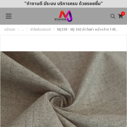
"ทำงานดี มีระบบ บริการครบ ด้วยรอยยิ้ม"
0
หน้าแรก
...
ผ้าโพลีเอสเตอร์
MJ338 - MJ 342 ผ้าโซฟา หน้ากว้าง 145±3 ซม.