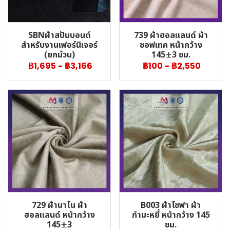
SBNผ้าสปันบอนด์
739 ผ้าฮอลแลนด์ ผ้า
สำหรับงานเฟอร์นิเจอร์
ซอฟเทค หน้ากว้าง
(ยกม้วน)
145±3 ซม.
฿1,695
-
฿3,166
฿100
-
฿2,550
729 ผ้านาโน ผ้า
B003 ผ้าโซฟา ผ้า
ฮอลแลนด์ หน้ากว้าง
กำมะหยี่ หน้ากว้าง 145
145±3
ซม.