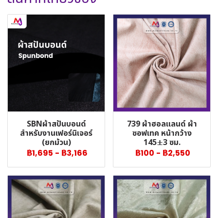
SBNผ้าสปันบอนด์
739 ผ้าฮอลแลนด์ ผ้า
สำหรับงานเฟอร์นิเจอร์
ซอฟเทค หน้ากว้าง
(ยกม้วน)
145±3 ซม.
฿1,695
-
฿3,166
฿100
-
฿2,550