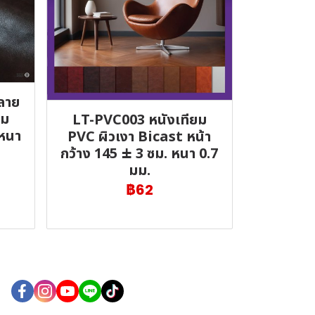
ลาย
่ม
LT-PVC003 หนังเทียม
 หนา
PVC ผิวเงา Bicast หน้า
กว้าง 145 ± 3 ซม. หนา 0.7
มม.
฿62