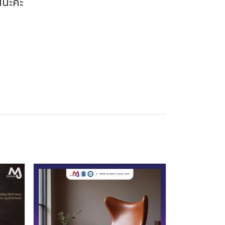
นนะคะ