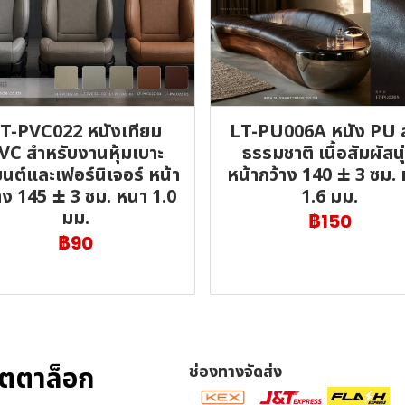
T-PVC022 หนังเทียม
LT-PU006A หนัง PU 
VC สำหรับงานหุ้มเบาะ
ธรรมชาติ เนื้อสัมผัสนุ
นต์และเฟอร์นิเจอร์ หน้า
หน้ากว้าง 140 ± 3 ซม.
าง 145 ± 3 ซม. หนา 1.0
1.6 มม.
มม.
฿150
฿90
ตตาล็อก
ช่องทางจัดส่ง