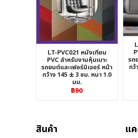
L
P
LT-PVC021 หนังเทียม
รถย
PVC สำหรับงานหุ้มเบาะ
กว้
รถยนต์และเฟอร์นิเจอร์ หน้า
กว้าง 145 ± 3 ซม. หนา 1.0
มม.
฿90
สินค้า
แค