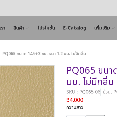
เรา
สินค้า
โปรโมชั่น
E-Catalog
เพิ่มเติม
PQ065 ขนาด 145±3 ซม. หนา 1.2 มม. ไม่มีกลิ่น
PQ065 ขนาด
มม. ไม่มีกลิ่น
SKU : PQ065-06
ม้วน, 
฿4,000
ความยาว