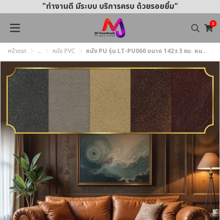
"ทำงานดี มีระบบ บริการครบ ด้วยรอยยิ้ม"
0
หน้าแรก
...
หนัง PVC
หนัง PU รุ่น LT-PU060 ขนาด 142±3 ซม. หนา 1.5 มม. สัมผัสนุ่ม