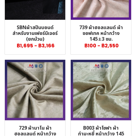
SBNผ้าสปันบอนด์
739 ผ้าฮอลแลนด์ ผ้า
สำหรับงานเฟอร์นิเจอร์
ซอฟเทค หน้ากว้าง
(ยกม้วน)
145±3 ซม.
฿1,695
-
฿3,166
฿100
-
฿2,550
729 ผ้านาโน ผ้า
B003 ผ้าโซฟา ผ้า
ฮอลแลนด์ หน้ากว้าง
กำมะหยี่ หน้ากว้าง 145