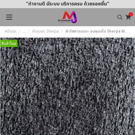
"ทำงานดี มีระบบ บริการครบ ด้วยรอยยิ้ม"
0
หน้าแรก
...
ผ้าขนแกะ Sherpa
ผ้าโซฟาขนแกะ ขนพุดเดิ้ล Sherpa MJ355-357 หน้ากว้าง 145±3 ซม.
สินค้าใหม่