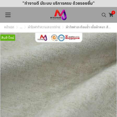
"ทำงานดี มีระบบ บริการครบ ด้วยรอยยิ้ม"
0
หน้าแรก
...
ผ้าโซฟาทำความสะอาดง่าย
ผ้าโซฟาสะท้อนน้ำ เนื้อผ้าหนา สัมผัสนุ่ม ทำความสะอาดง่าย MJ359 หน้ากว้าง145±3 ซม.
สินค้าใหม่