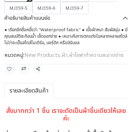
MJ359-5
MJ359-6
MJ359-7
คำอธิบายสินค้าแบบย่อ
● เรียกอีกชื่อหนึ่งว่า "Waterproof fabric" ● เนื้อผ้าหนา สัมผัสนุ่ม ● มี
คุณสมบัติสะท้อนน้ำ เช็ดออกง่าย ● เหมาะกับการตกแต่งในหลากหลายสไตล์
ไม่ว่าจะเป็นสไตล์โมเดิร์น, นอร์ดิก หรือมินิมอล
หมวดหมู่:
New Products
,
ผ้า
,
ผ้าโซฟาทำความสะอาดง่าย
แชร์
รายละเอียดสินค้า
สั่งมากกว่า 1 ชิ้น เราจะตัดเป็นผ้าชิ้นเดียวให้เลย
ค่ะ