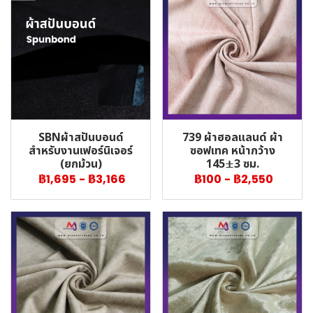
SBNผ้าสปันบอนด์
739 ผ้าฮอลแลนด์ ผ้า
สำหรับงานเฟอร์นิเจอร์
ซอฟเทค หน้ากว้าง
(ยกม้วน)
145±3 ซม.
฿1,695
-
฿3,166
฿100
-
฿2,550