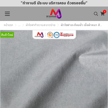
"ทำงานดี มีระบบ บริการครบ ด้วยรอยยิ้ม"
0
หน้าแรก
...
ผ้าโซฟาทำความสะอาดง่าย
ผ้าโซฟาสะท้อนน้ำ เนื้อผ้าหนา สัมผัสนุ่ม ทำความสะอาดง่าย MJ359 หน้ากว้าง145±3 ซม.
สินค้าใหม่