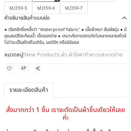
MJ359-5
MJ359-6
MJ359-7
คำอธิบายสินค้าแบบย่อ
● เรียกอีกชื่อหนึ่งว่า "Waterproof fabric" ● เนื้อผ้าหนา สัมผัสนุ่ม ● มี
คุณสมบัติสะท้อนน้ำ เช็ดออกง่าย ● เหมาะกับการตกแต่งในหลากหลายสไตล์
ไม่ว่าจะเป็นสไตล์โมเดิร์น, นอร์ดิก หรือมินิมอล
หมวดหมู่:
New Products
,
ผ้า
,
ผ้าโซฟาทำความสะอาดง่าย
แชร์
รายละเอียดสินค้า
สั่งมากกว่า 1 ชิ้น เราจะตัดเป็นผ้าชิ้นเดียวให้เลย
ค่ะ