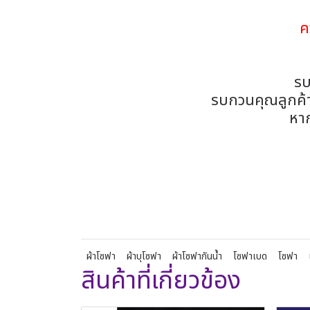
ค
รบ
รบกวนคุณลูกค้าถ
หา
ผ้าโซฟา
ผ้าบุโซฟา
ผ้าโซฟากันน้ำ
โซฟาเบด
โซฟา
สินค้าที่เกี่ยวข้อง