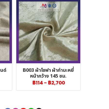
นด์
B003 ผ้าโซฟา ผ้ากำมะหยี่
หน้ากว้าง 145 ซม.
฿114
-
฿2,700