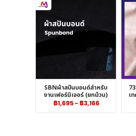
SBNผ้าสปันบอนด์สำหรับ
73
งานเฟอร์นิเจอร์ (ยกม้วน)
เท
฿1,695
-
฿3,166