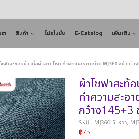
เรา
สินค้า
โปรโมชั่น
E-Catalog
เพิ่มเติม
โซฟาสะท้อนน้ำ เนื้อผ้าลายไหม ทำความสะอาดง่าย MJ360 หน้ากว้า
ผ้าโซฟาสะท้อน
ทำความสะอาด
กว้าง145±3 
SKU : MJ360-5
หลา, MJ
฿75