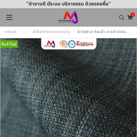
"ทำงานดี มีระบบ บริการครบ ด้วยรอยยิ้ม"
0
หน้าแรก
...
ผ้าโซฟาทำความสะอาดง่าย
ผ้าโซฟาสะท้อนน้ำ ลายผ้าลินินเนื้อหนา ทำความสะอาดง่าย MJ361 หน้ากว้าง145±3 ซม.
สินค้าใหม่