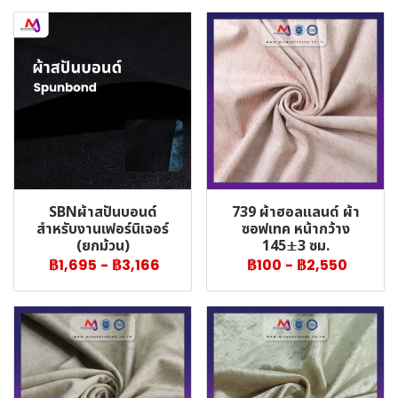
SBNผ้าสปันบอนด์
739 ผ้าฮอลแลนด์ ผ้า
สำหรับงานเฟอร์นิเจอร์
ซอฟเทค หน้ากว้าง
(ยกม้วน)
145±3 ซม.
฿1,695
-
฿3,166
฿100
-
฿2,550