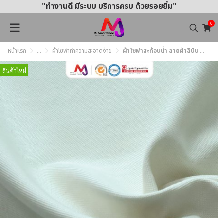
"ทำงานดี มีระบบ บริการครบ ด้วยรอยยิ้ม"
0
หน้าแรก
...
ผ้าโซฟาทำความสะอาดง่าย
ผ้าโซฟาสะท้อนน้ำ ลายผ้าลินิน ทำความสะอาดง่าย MJ362 หน้ากว้าง145±3 ซม.
สินค้าใหม่