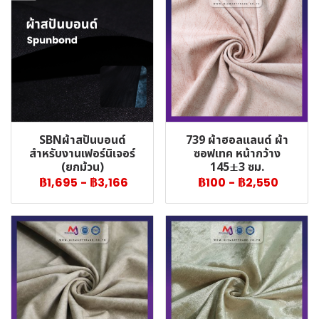
SBNผ้าสปันบอนด์
739 ผ้าฮอลแลนด์ ผ้า
สำหรับงานเฟอร์นิเจอร์
ซอฟเทค หน้ากว้าง
(ยกม้วน)
145±3 ซม.
฿1,695
-
฿3,166
฿100
-
฿2,550