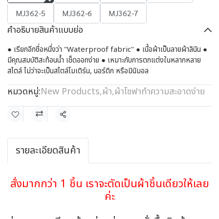
MJ362-5
MJ362-6
MJ362-7
คำอธิบายสินค้าแบบย่อ
● เรียกอีกชื่อหนึ่งว่า "Waterproof fabric" ● เนื้อผ้าเป็นลายผ้าลินิน ●
มีคุณสมบัติสะท้อนน้ำ เช็ดออกง่าย ● เหมาะกับการตกแต่งในหลากหลาย
สไตล์ ไม่ว่าจะเป็นสไตล์โมเดิร์น, นอร์ดิก หรือมินิมอล
หมวดหมู่:
New Products
,
ผ้า
,
ผ้าโซฟาทำความสะอาดง่าย
แชร์
รายละเอียดสินค้า
สั่งมากกว่า 1 ชิ้น เราจะตัดเป็นผ้าชิ้นเดียวให้เลย
ค่ะ