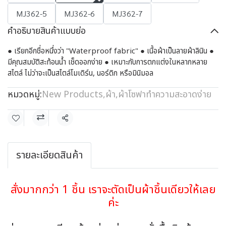
MJ362-5
MJ362-6
MJ362-7
คำอธิบายสินค้าแบบย่อ
● เรียกอีกชื่อหนึ่งว่า "Waterproof fabric" ● เนื้อผ้าเป็นลายผ้าลินิน ●
มีคุณสมบัติสะท้อนน้ำ เช็ดออกง่าย ● เหมาะกับการตกแต่งในหลากหลาย
สไตล์ ไม่ว่าจะเป็นสไตล์โมเดิร์น, นอร์ดิก หรือมินิมอล
หมวดหมู่:
New Products
,
ผ้า
,
ผ้าโซฟาทำความสะอาดง่าย
แชร์
รายละเอียดสินค้า
สั่งมากกว่า 1 ชิ้น เราจะตัดเป็นผ้าชิ้นเดียวให้เลย
ค่ะ