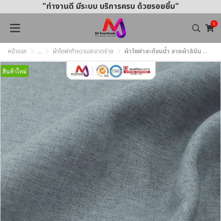
"ทำงานดี มีระบบ บริการครบ ด้วยรอยยิ้ม"
0
หน้าแรก
...
ผ้าโซฟาทำความสะอาดง่าย
ผ้าโซฟาสะท้อนน้ำ ลายผ้าลินิน ทำความสะอาดง่าย MJ362 หน้ากว้าง145±3 ซม.
สินค้าใหม่