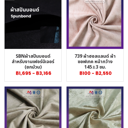
SBNผ้าสปันบอนด์
739 ผ้าฮอลแลนด์ ผ้า
สำหรับงานเฟอร์นิเจอร์
ซอฟเทค หน้ากว้าง
(ยกม้วน)
145±3 ซม.
฿1,695
-
฿3,166
฿100
-
฿2,550