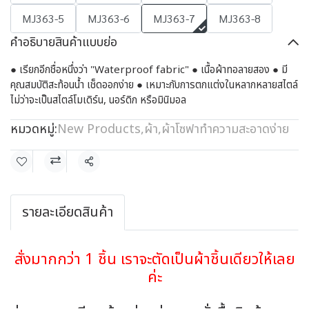
MJ363-5
MJ363-6
MJ363-7
MJ363-8
คำอธิบายสินค้าแบบย่อ
● เรียกอีกชื่อหนึ่งว่า "Waterproof fabric" ● เนื้อผ้าทอลายสอง ● มี
คุณสมบัติสะท้อนน้ำ เช็ดออกง่าย ● เหมาะกับการตกแต่งในหลากหลายสไตล์
ไม่ว่าจะเป็นสไตล์โมเดิร์น, นอร์ดิก หรือมินิมอล
หมวดหมู่:
New Products
,
ผ้า
,
ผ้าโซฟาทำความสะอาดง่าย
แชร์
รายละเอียดสินค้า
สั่งมากกว่า 1 ชิ้น เราจะตัดเป็นผ้าชิ้นเดียวให้เลย
ค่ะ