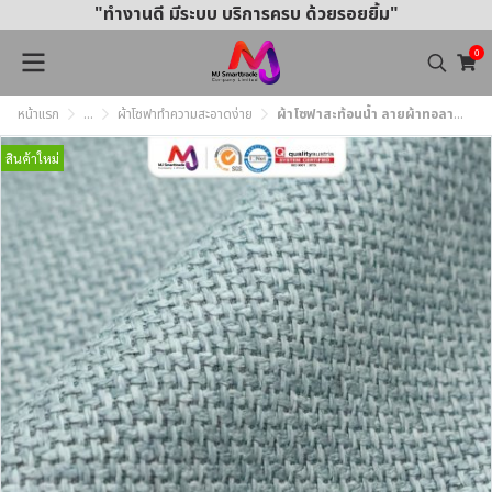
"ทำงานดี มีระบบ บริการครบ ด้วยรอยยิ้ม"
0
หน้าแรก
...
ผ้าโซฟาทำความสะอาดง่าย
ผ้าโซฟาสะท้อนน้ำ ลายผ้าทอลายสอง ทำความสะอาดง่าย MJ363 หน้ากว้าง145±3 ซม.
สินค้าใหม่