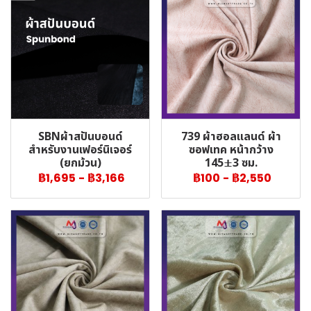
SBNผ้าสปันบอนด์
739 ผ้าฮอลแลนด์ ผ้า
สำหรับงานเฟอร์นิเจอร์
ซอฟเทค หน้ากว้าง
(ยกม้วน)
145±3 ซม.
฿1,695
-
฿3,166
฿100
-
฿2,550