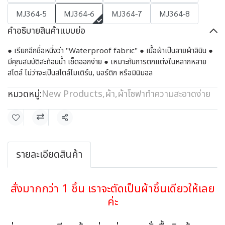
MJ364-5
MJ364-6
MJ364-7
MJ364-8
คำอธิบายสินค้าแบบย่อ
● เรียกอีกชื่อหนึ่งว่า "Waterproof fabric" ● เนื้อผ้าเป็นลายผ้าลินิน ●
มีคุณสมบัติสะท้อนน้ำ เช็ดออกง่าย ● เหมาะกับการตกแต่งในหลากหลาย
สไตล์ ไม่ว่าจะเป็นสไตล์โมเดิร์น, นอร์ดิก หรือมินิมอล
หมวดหมู่:
New Products
,
ผ้า
,
ผ้าโซฟาทำความสะอาดง่าย
แชร์
รายละเอียดสินค้า
สั่งมากกว่า 1 ชิ้น เราจะตัดเป็นผ้าชิ้นเดียวให้เลย
ค่ะ