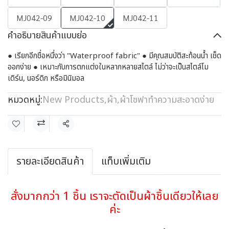
MJ042-09
MJ042-10
MJ042-11
คำอธิบายสินค้าแบบย่อ
● เรียกอีกชื่อหนึ่งว่า "Waterproof fabric" ● มีคุณสมบัติสะท้อนน้ำ เช็ด
ออกง่าย ● เหมาะกับการตกแต่งในหลากหลายสไตล์ ไม่ว่าจะเป็นสไตล์โม
เดิร์น, นอร์ดิก หรือมินิมอล
หมวดหมู่:
New Products
,
ผ้า
,
ผ้าโซฟาทำความสะอาดง่าย
แชร์
รายละเอียดสินค้า
แท็บเพิ่มเติม
สั่งมากกว่า 1 ชิ้น เราจะตัดเป็นผ้าชิ้นเดียวให้เลย
ค่ะ