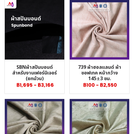
SBNผ้าสปันบอนด์
739 ผ้าฮอลแลนด์ ผ้า
สำหรับงานเฟอร์นิเจอร์
ซอฟเทค หน้ากว้าง
(ยกม้วน)
145±3 ซม.
฿1,695
-
฿3,166
฿100
-
฿2,550