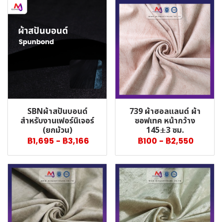
SBNผ้าสปันบอนด์
739 ผ้าฮอลแลนด์ ผ้า
สำหรับงานเฟอร์นิเจอร์
ซอฟเทค หน้ากว้าง
(ยกม้วน)
145±3 ซม.
฿1,695
-
฿3,166
฿100
-
฿2,550