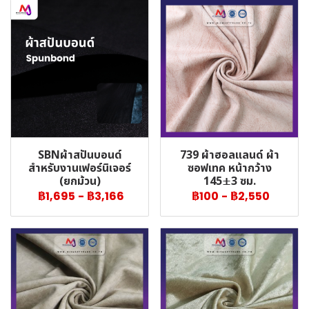
SBNผ้าสปันบอนด์
739 ผ้าฮอลแลนด์ ผ้า
สำหรับงานเฟอร์นิเจอร์
ซอฟเทค หน้ากว้าง
(ยกม้วน)
145±3 ซม.
฿1,695
-
฿3,166
฿100
-
฿2,550