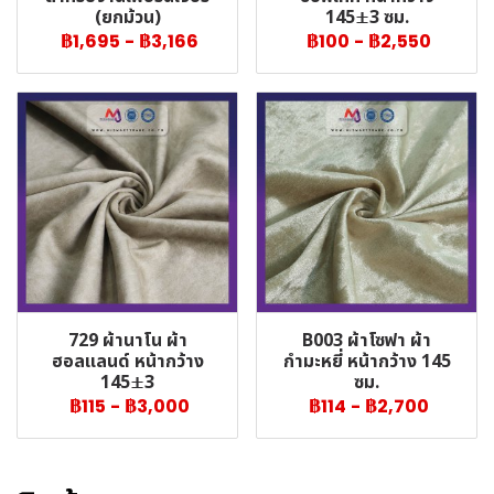
(ยกม้วน)
145±3 ซม.
฿1,695
-
฿3,166
฿100
-
฿2,550
729 ผ้านาโน ผ้า
B003 ผ้าโซฟา ผ้า
ฮอลแลนด์ หน้ากว้าง
กำมะหยี่ หน้ากว้าง 145
145±3
ซม.
฿115
-
฿3,000
฿114
-
฿2,700