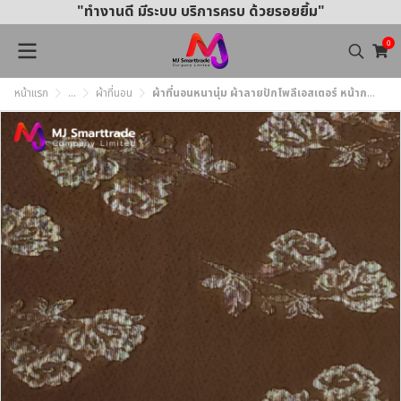
"ทำงานดี มีระบบ บริการครบ ด้วยรอยยิ้ม"
0
หน้าแรก
...
ผ้าที่นอน
ผ้าที่นอนหนานุ่ม ผ้าลายปักโพลีเอสเตอร์ หน้ากว้าง 220 ซม. Dark Tone Colors (ยกม้วน)