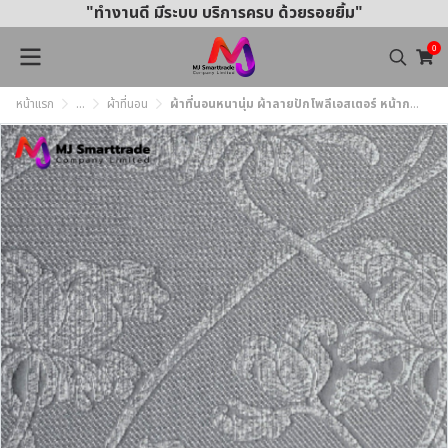
"ทำงานดี มีระบบ บริการครบ ด้วยรอยยิ้ม"
0
หน้าแรก
...
ผ้าที่นอน
ผ้าที่นอนหนานุ่ม ผ้าลายปักโพลีเอสเตอร์ หน้ากว้าง 220 ซม. Dark Tone Colors (ยกม้วน)