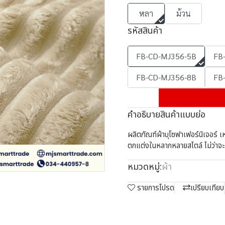
หลา
ม้วน
รหัสสินค้า
FB-CD-MJ356-5B
FB
FB-CD-MJ356-8B
FB
คำอธิบายสินค้าแบบย่อ
ผลิตภัณฑ์ผ้าบุโซฟาเฟอร์นิเจอร์ เหมา
ตกแต่งในหลากหลายสไตล์ ไม่ว่าจะเป
หมวดหมู่:
ผ้า
รายการโปรด
เปรียบเทียบ