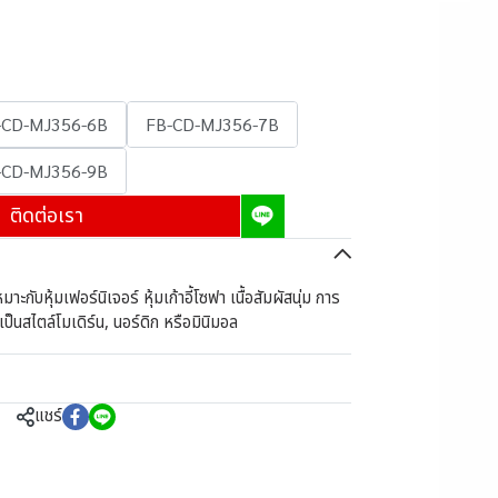
-CD-MJ356-6B
FB-CD-MJ356-7B
-CD-MJ356-9B
ติดต่อเรา
ะกับหุ้มเฟอร์นิเจอร์ หุ้มเก้าอี้โซฟา เนื้อสัมผัสนุ่ม การ
็นสไตล์โมเดิร์น, นอร์ดิก หรือมินิมอล
แชร์