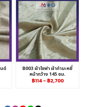
นด์
B003 ผ้าโซฟา ผ้ากำมะหยี่
หน้ากว้าง 145 ซม.
฿114
-
฿2,700