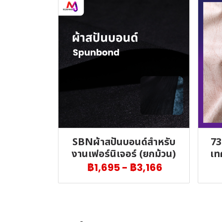
SBNผ้าสปันบอนด์สำหรับ
73
งานเฟอร์นิเจอร์ (ยกม้วน)
เท
฿1,695
-
฿3,166