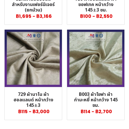
สำหรับงานเฟอร์นิเจอร์
ซอฟเทค หน้ากว้าง
(ยกม้วน)
145±3 ซม.
฿1,695
-
฿3,166
฿100
-
฿2,550
729 ผ้านาโน ผ้า
B003 ผ้าโซฟา ผ้า
ฮอลแลนด์ หน้ากว้าง
กำมะหยี่ หน้ากว้าง 145
145±3
ซม.
฿115
-
฿3,000
฿114
-
฿2,700